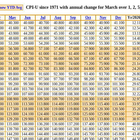
CPI-U since 1971 with annual change for March over 1, 2, 5,
how YTD Avg
r
May
Jun
Jul
Aug
Sep
Oct
Nov
Dec
Yr/202
100
40.300
40.600
40.700
40.800
40.800
40.900
40.900
41.100
12.1
500
41.600
41.700
41.900
42.000
42.100
42.300
42.400
42.500
12.5
600
43.900
44.200
44.300
45.100
45.200
45.600
45.900
46.200
13.1
000
48.600
49.000
49.400
50.000
50.600
51.100
51.500
51.900
14.4
900
53.200
53.600
54.200
54.300
54.600
54.900
55.300
55.500
15.9
100
56.500
56.800
57.100
57.400
57.600
57.900
58.000
58.200
16.9
000
60.300
60.700
61.000
61.200
61.400
61.600
61.900
62.100
18.0
900
64.500
65.200
65.700
66.000
66.500
67.100
67.400
67.700
19.2
600
71.500
72.300
73.100
73.800
74.600
75.200
75.900
76.700
21.1
000
81.800
82.700
82.700
83.300
84.000
84.800
85.500
86.300
24.2
100
89.800
90.600
91.600
92.300
93.200
93.400
93.700
94.000
26.8
900
95.800
97.000
97.500
97.700
97.900
98.200
98.000
97.600
28.6
600
99.200
99.500
99.900
100.200
100.700
101.000
101.200
101.300
29.6
100
103.400
103.700
104.100
104.500
105.000
105.300
105.300
105.300
31.0
900
107.300
107.600
107.800
108.000
108.300
108.700
109.000
109.300
32.2
600
108.900
109.500
109.500
109.700
110.200
110.300
110.400
110.500
32.9
700
113.100
113.500
113.800
114.400
115.000
115.300
115.400
115.400
33.9
100
117.500
118.000
118.500
119.000
119.800
120.200
120.300
120.500
35.2
100
123.800
124.100
124.400
124.600
125.000
125.600
125.900
126.100
37.0
900
129.200
129.900
130.400
131.600
132.700
133.500
133.800
133.800
38.9
200
135.600
136.000
136.200
136.600
137.200
137.400
137.800
137.900
40.8
500
139.700
140.200
140.500
140.900
141.300
141.800
142.000
141.900
42.1
000
144.200
144.400
144.400
144.800
145.100
145.700
145.800
145.800
43.4
400
147.500
148.000
148.400
149.000
149.400
149.500
149.700
149.700
44.5