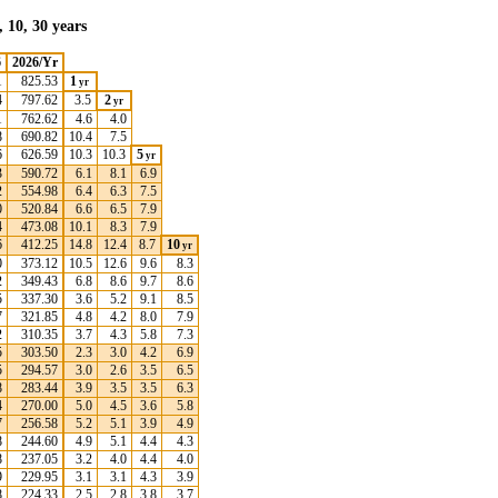
 10, 30 years
6
2026/Yr
1
825.53
1
yr
4
797.62
3.5
2
yr
1
762.62
4.6
4.0
8
690.82
10.4
7.5
6
626.59
10.3
10.3
5
yr
3
590.72
6.1
8.1
6.9
2
554.98
6.4
6.3
7.5
0
520.84
6.6
6.5
7.9
4
473.08
10.1
8.3
7.9
6
412.25
14.8
12.4
8.7
10
yr
0
373.12
10.5
12.6
9.6
8.3
2
349.43
6.8
8.6
9.7
8.6
5
337.30
3.6
5.2
9.1
8.5
7
321.85
4.8
4.2
8.0
7.9
2
310.35
3.7
4.3
5.8
7.3
5
303.50
2.3
3.0
4.2
6.9
5
294.57
3.0
2.6
3.5
6.5
8
283.44
3.9
3.5
3.5
6.3
4
270.00
5.0
4.5
3.6
5.8
7
256.58
5.2
5.1
3.9
4.9
8
244.60
4.9
5.1
4.4
4.3
8
237.05
3.2
4.0
4.4
4.0
9
229.95
3.1
3.1
4.3
3.9
8
224.33
2.5
2.8
3.8
3.7