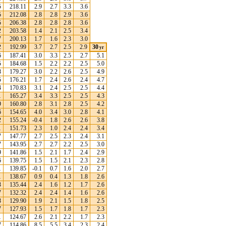
5
218.11
2.9
2.7
3.3
3.6
5
212.08
2.8
2.8
2.9
3.6
5
206.38
2.8
2.8
2.8
3.6
2
203.58
1.4
2.1
2.5
3.4
7
200.13
1.7
1.6
2.3
3.0
2
192.99
3.7
2.7
2.5
2.9
30
yr
6
187.41
3.0
3.3
2.5
2.7
5.1
5
184.68
1.5
2.2
2.2
2.5
5.0
8
179.27
3.0
2.2
2.6
2.5
4.9
5
176.21
1.7
2.4
2.6
2.4
4.7
4
170.83
3.1
2.4
2.5
2.5
4.4
1
165.27
3.4
3.3
2.5
2.5
4.3
9
160.80
2.8
3.1
2.8
2.5
4.2
6
154.65
4.0
3.4
3.0
2.8
4.1
2
155.24
-0.4
1.8
2.6
2.6
3.8
1
151.73
2.3
1.0
2.4
2.4
3.4
7
147.77
2.7
2.5
2.3
2.4
3.1
7
143.95
2.7
2.7
2.2
2.5
3.0
9
141.86
1.5
2.1
1.7
2.4
2.9
6
139.75
1.5
1.5
2.1
2.3
2.8
1
139.85
-0.1
0.7
1.6
2.0
2.7
1
138.67
0.9
0.4
1.3
1.8
2.6
3
135.44
2.4
1.6
1.2
1.7
2.6
7
132.32
2.4
2.4
1.4
1.6
2.6
8
129.90
1.9
2.1
1.5
1.8
2.5
7
127.93
1.5
1.7
1.8
1.7
2.3
1
124.67
2.6
2.1
2.2
1.7
2.3
7
114.86
8.5
5.5
3.4
2.3
2.4