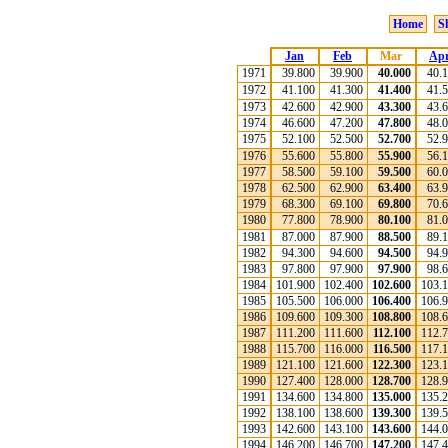
Home
S
Jan
Feb
Mar
Ap
1971
39.800
39.900
40.000
40.
1972
41.100
41.300
41.400
41.
1973
42.600
42.900
43.300
43.
1974
46.600
47.200
47.800
48.
1975
52.100
52.500
52.700
52.
1976
55.600
55.800
55.900
56.
1977
58.500
59.100
59.500
60.
1978
62.500
62.900
63.400
63.
1979
68.300
69.100
69.800
70.
1980
77.800
78.900
80.100
81.
1981
87.000
87.900
88.500
89.
1982
94.300
94.600
94.500
94.
1983
97.800
97.900
97.900
98.
1984
101.900
102.400
102.600
103.
1985
105.500
106.000
106.400
106.
1986
109.600
109.300
108.800
108.
1987
111.200
111.600
112.100
112.
1988
115.700
116.000
116.500
117.
1989
121.100
121.600
122.300
123.
1990
127.400
128.000
128.700
128.
1991
134.600
134.800
135.000
135.
1992
138.100
138.600
139.300
139.
1993
142.600
143.100
143.600
144.
1994
146.200
146.700
147.200
147.