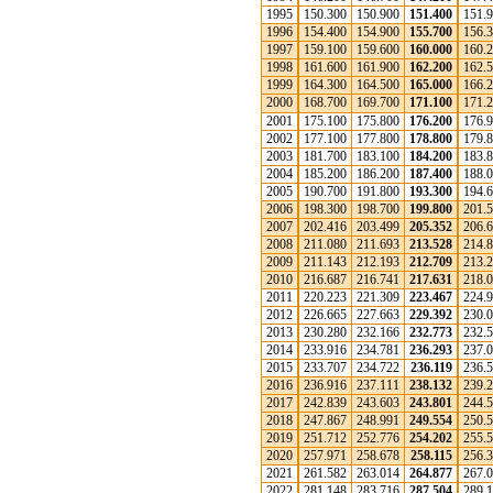
1995
150.300
150.900
151.400
151.
1996
154.400
154.900
155.700
156.
1997
159.100
159.600
160.000
160.
1998
161.600
161.900
162.200
162.
1999
164.300
164.500
165.000
166.
2000
168.700
169.700
171.100
171.
2001
175.100
175.800
176.200
176.
2002
177.100
177.800
178.800
179.
2003
181.700
183.100
184.200
183.
2004
185.200
186.200
187.400
188.
2005
190.700
191.800
193.300
194.
2006
198.300
198.700
199.800
201.
2007
202.416
203.499
205.352
206.
2008
211.080
211.693
213.528
214.
2009
211.143
212.193
212.709
213.
2010
216.687
216.741
217.631
218.
2011
220.223
221.309
223.467
224.
2012
226.665
227.663
229.392
230.
2013
230.280
232.166
232.773
232.
2014
233.916
234.781
236.293
237.
2015
233.707
234.722
236.119
236.
2016
236.916
237.111
238.132
239.
2017
242.839
243.603
243.801
244.
2018
247.867
248.991
249.554
250.
2019
251.712
252.776
254.202
255.
2020
257.971
258.678
258.115
256.
2021
261.582
263.014
264.877
267.
2022
281.148
283.716
287.504
289.