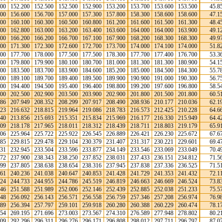
900
152.200
152.500
152.500
152.900
153.200
153.700
153.600
153.500
45.8
300
156.600
156.700
157.000
157.300
157.800
158.300
158.600
158.600
47.1
200
160.100
160.300
160.500
160.800
161.200
161.600
161.500
161.300
48.4
500
162.800
163.000
163.200
163.400
163.600
164.000
164.000
163.900
49.1
200
166.200
166.200
166.700
167.100
167.900
168.200
168.300
168.300
49.9
200
171.300
172.300
172.600
172.700
173.700
174.000
174.100
174.000
51.8
900
177.700
178.000
177.500
177.500
178.300
177.700
177.400
176.700
53.3
800
179.800
179.900
180.100
180.700
181.000
181.300
181.300
180.900
54.1
800
183.500
183.700
183.900
184.600
185.200
185.000
184.500
184.300
55.7
000
189.100
189.700
189.400
189.500
189.900
190.900
191.000
190.300
56.7
600
194.400
194.500
195.400
196.400
198.800
199.200
197.600
196.800
58.5
500
202.500
202.900
203.500
203.900
202.900
201.800
201.500
201.800
60.5
686
207.949
208.352
208.299
207.917
208.490
208.936
210.177
210.036
62.1
823
216.632
218.815
219.964
219.086
218.783
216.573
212.425
210.228
64.6
240
213.856
215.693
215.351
215.834
215.969
216.177
216.330
215.949
64.4
009
218.178
217.965
218.011
218.312
218.439
218.711
218.803
219.179
65.9
906
225.964
225.722
225.922
226.545
226.889
226.421
226.230
225.672
67.6
085
229.815
229.478
229.104
230.379
231.407
231.317
230.221
229.601
69.4
531
232.945
233.504
233.596
233.877
234.149
233.546
233.069
233.049
70.4
072
237.900
238.343
238.250
237.852
238.031
237.433
236.151
234.812
71.5
599
237.805
238.638
238.654
238.316
237.945
237.838
237.336
236.525
71.5
261
240.236
241.038
240.647
240.853
241.428
241.729
241.353
241.432
72.1
524
244.733
244.955
244.786
245.519
246.819
246.663
246.669
246.524
73.8
546
251.588
251.989
252.006
252.146
252.439
252.885
252.038
251.233
75.5
548
256.092
256.143
256.571
256.558
256.759
257.346
257.208
256.974
76.9
389
256.394
257.797
259.101
259.918
260.280
260.388
260.229
260.474
78.1
054
269.195
271.696
273.003
273.567
274.310
276.589
277.948
278.802
80.2
109
292.296
296.311
296.276
296.171
296.808
298.012
297.711
296.797
87.0